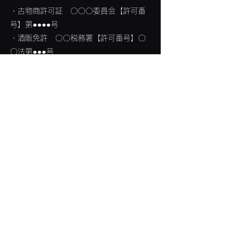
・古物商許可証 〇〇〇委員会【許可番
号】第●●●●号
・酒販免許 〇〇税務署【許可番号】〇
〇法第●●●号