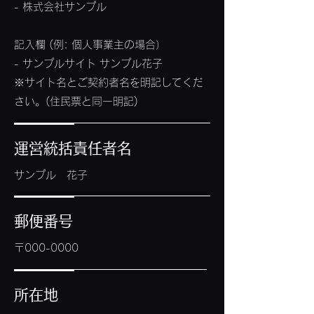
- 株式会社サンプル
記入欄 (例: 個人事業主の場合）
- サンプルサイト サンプル花子
※サイト名とご契約者名を明記してくだ
さい。(住民票と同一明記)
運営統括責任者名
サンプル 花子
郵便番号
〒000-0000
所在地